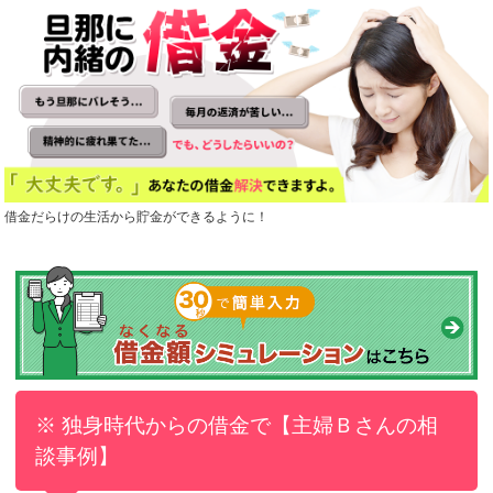
借金だらけの生活から貯金ができるように！
※ 独身時代からの借金で【主婦Ｂさんの相
談事例】