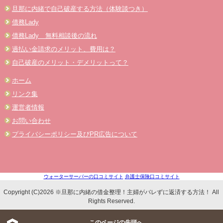
旦那に内緒で自己破産する方法（体験談つき）
債務Lady
債務Lady 無料相談後の流れ
過払い金請求のメリット、費用は？
自己破産のメリット・デメリットって？
ホーム
リンク集
運営者情報
お問い合わせ
プライバシーポリシー及びPR広告について
ウォーターサーバーの口コミサイト
弁護士保険口コミサイト
Copyright (C)2026 ※旦那に内緒の借金整理！主婦がバレずに返済する方法！ All
Rights Reserved.
このページの先頭へ