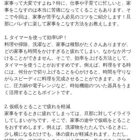
家事って大変ですよね？特に、仕事や子育てに忙しいと、家
事をこなすのは本当に苦痛になってくることもあります。そ
こで今回は、家事が苦手な人必見のコツをご紹介します！旦
那にバレずに楽して家事をこなす方法をお教えします。
1. タイマーを使って効率UP！
料理や掃除、洗濯など、家事は種類がたくさんありますが、
どの家事も時間をかけすぎると疲れてしまい、なかなか片づ
けることができません。そこで、効率を上げる方法として、
タイマーを使うことがおすすめ
です。例えば、料理をする時
には、何分かで切り上げることを心がけると、時間を守りな
がらスピーディに料理を完成させることができます。さら
に、圧力鍋や電子レンジなど、時短機能のついた器具をうま
く活用することもポイントです。
2. 仮眠をとることで疲れを軽減
家事をするときに疲れてしまっては、旦那に対してイライラ
してしまいがちです。そこで、
家事の途中で仮眠をとること
をおすすめします。
例えば、洗濯物をたたんでいるときに、
少し横になるだけでも、体の疲れが軽減されます。ただし、