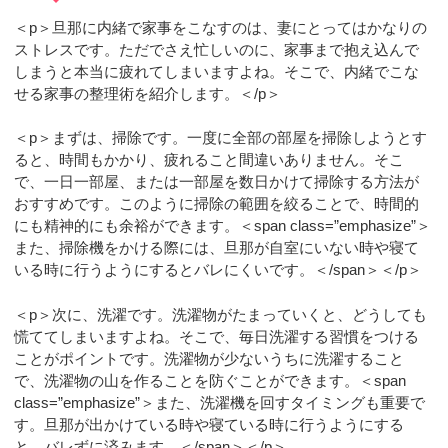
＜p＞旦那に内緒で家事をこなすのは、妻にとってはかなりの
ストレスです。ただでさえ忙しいのに、家事まで抱え込んで
しまうと本当に疲れてしまいますよね。そこで、内緒でこな
せる家事の整理術を紹介します。＜/p＞
＜p＞まずは、掃除です。一度に全部の部屋を掃除しようとす
ると、時間もかかり、疲れること間違いありません。そこ
で、一日一部屋、または一部屋を数日かけて掃除する方法が
おすすめです。このように掃除の範囲を絞ることで、時間的
にも精神的にも余裕ができます。＜span class=”emphasize”＞
また、掃除機をかける際には、旦那が自室にいない時や寝て
いる時に行うようにするとバレにくいです。＜/span＞＜/p＞
＜p＞次に、洗濯です。洗濯物がたまっていくと、どうしても
慌ててしまいますよね。そこで、毎日洗濯する習慣をつける
ことがポイントです。洗濯物が少ないうちに洗濯すること
で、洗濯物の山を作ることを防ぐことができます。＜span
class=”emphasize”＞また、洗濯機を回すタイミングも重要で
す。旦那が出かけている時や寝ている時に行うようにする
と、バレずに済みます。＜/span＞＜/p＞