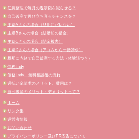
任意整理で毎月の返済額を減らせる？
自己破産で再び立ち直るチャンスを？
主婦Aさんの場合（旦那にバレない）
主婦Bさんの場合（結婚前の借金）
主婦Cさんの場合（闇金被害）
主婦Dさんの場合（アコムから一括請求）
旦那に内緒で自己破産する方法（体験談つき）
債務Lady
債務Lady 無料相談後の流れ
過払い金請求のメリット、費用は？
自己破産のメリット・デメリットって？
ホーム
リンク集
運営者情報
お問い合わせ
プライバシーポリシー及びPR広告について